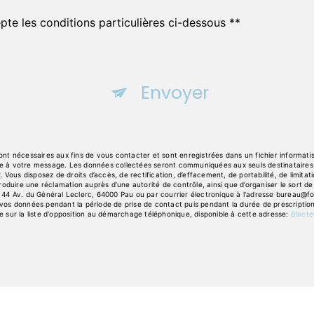
pte les conditions particulières ci-dessous **
Envoyer
 nécessaires aux fins de vous contacter et sont enregistrées dans un fichier informatisé
dre à votre message. Les données collectées seront communiquées aux seuls destinataires 
ous disposez de droits d’accès, de rectification, d’effacement, de portabilité, de limitatio
oduire une réclamation auprès d’une autorité de contrôle, ainsi que d’organiser le sort
 44 Av. du Général Leclerc, 64000 Pau ou par courrier électronique à l'adresse bureau@fours
s données pendant la période de prise de contact puis pendant la durée de prescription l
re sur la liste d'opposition au démarchage téléphonique, disponible à cette adresse:
Blocte