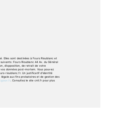
. Elles sont destinées à Fours Rioublanc et
suivants: Fours Rioublanc 44 Av. du Général
n, d’opposition, de retrait de votre
 de vos données post-mortem. Vous pouvez
-rioublanc.fr. Un justificatif d'identité
égale aux fins probatoires et de gestion des
l.gouv.fr
. Consultez le site cnil.fr pour plus