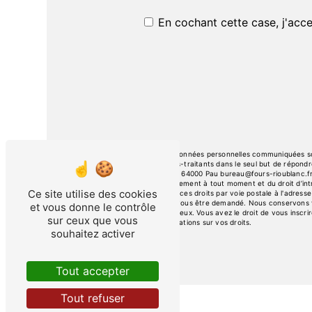
En cochant cette case, j'acce
** Les données personnelles communiquées sont
ses sous-traitants dans le seul but de répon
Leclerc, 64000 Pau bureau@fours-rioublanc.fr. V
consentement à tout moment et du droit d’intr
Ce site utilise des cookies
exercer ces droits par voie postale à l'adresse
pourra vous être demandé. Nous conservons vo
et vous donne le contrôle
contentieux. Vous avez le droit de vous inscri
sur ceux que vous
d’informations sur vos droits.
souhaitez activer
Tout accepter
Tout refuser