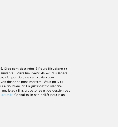
. Elles sont destinées à Fours Rioublanc et
suivants: Fours Rioublanc 44 Av. du Général
n, d’opposition, de retrait de votre
 de vos données post-mortem. Vous pouvez
-rioublanc.fr. Un justificatif d'identité
égale aux fins probatoires et de gestion des
l.gouv.fr
. Consultez le site cnil.fr pour plus