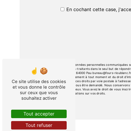
En cochant cette case, j'acce
** Les données personnelles communiquées sont
ses sous-traitants dans le seul but de répon
Leclerc, 64000 Pau bureau@fours-rioublanc.fr. V
consentement à tout moment et du droit d’intr
Ce site utilise des cookies
exercer ces droits par voie postale à l'adresse
pourra vous être demandé. Nous conservons vo
et vous donne le contrôle
contentieux. Vous avez le droit de vous inscri
sur ceux que vous
d’informations sur vos droits.
souhaitez activer
Tout accepter
Tout refuser