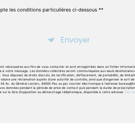
pte les conditions particulières ci-dessous **
Envoyer
 nécessaires aux fins de vous contacter et sont enregistrées dans un fichier informatisé
dre à votre message. Les données collectées seront communiquées aux seuls destinataires 
ous disposez de droits d’accès, de rectification, d’effacement, de portabilité, de limitatio
oduire une réclamation auprès d’une autorité de contrôle, ainsi que d’organiser le sort
 44 Av. du Général Leclerc, 64000 Pau ou par courrier électronique à l'adresse bureau@fours
s données pendant la période de prise de contact puis pendant la durée de prescription l
re sur la liste d'opposition au démarchage téléphonique, disponible à cette adresse:
Blocte