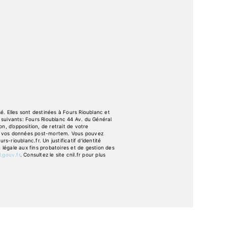
. Elles sont destinées à Fours Rioublanc et
suivants: Fours Rioublanc 44 Av. du Général
n, d’opposition, de retrait de votre
 de vos données post-mortem. Vous pouvez
-rioublanc.fr. Un justificatif d'identité
égale aux fins probatoires et de gestion des
l.gouv.fr
. Consultez le site cnil.fr pour plus