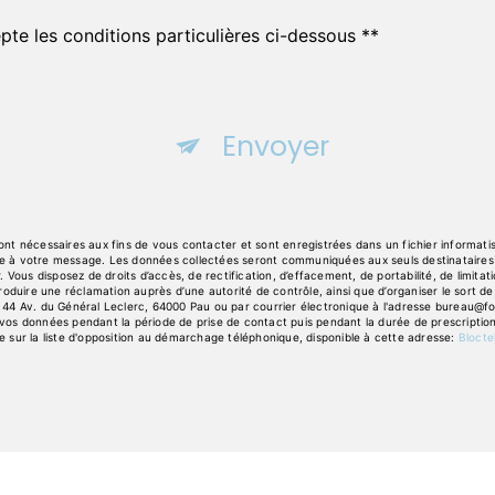
pte les conditions particulières ci-dessous **
Envoyer
 nécessaires aux fins de vous contacter et sont enregistrées dans un fichier informatisé
dre à votre message. Les données collectées seront communiquées aux seuls destinataires 
ous disposez de droits d’accès, de rectification, d’effacement, de portabilité, de limitatio
oduire une réclamation auprès d’une autorité de contrôle, ainsi que d’organiser le sort
 44 Av. du Général Leclerc, 64000 Pau ou par courrier électronique à l'adresse bureau@fours
s données pendant la période de prise de contact puis pendant la durée de prescription l
re sur la liste d'opposition au démarchage téléphonique, disponible à cette adresse:
Blocte