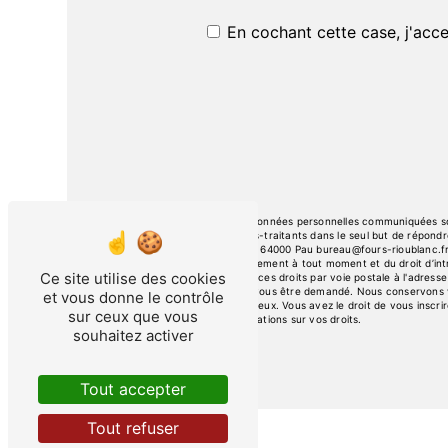
En cochant cette case, j'acce
** Les données personnelles communiquées sont
ses sous-traitants dans le seul but de répon
Leclerc, 64000 Pau bureau@fours-rioublanc.fr. V
consentement à tout moment et du droit d’intr
Ce site utilise des cookies
exercer ces droits par voie postale à l'adresse
pourra vous être demandé. Nous conservons vo
et vous donne le contrôle
contentieux. Vous avez le droit de vous inscri
sur ceux que vous
d’informations sur vos droits.
souhaitez activer
Tout accepter
Tout refuser